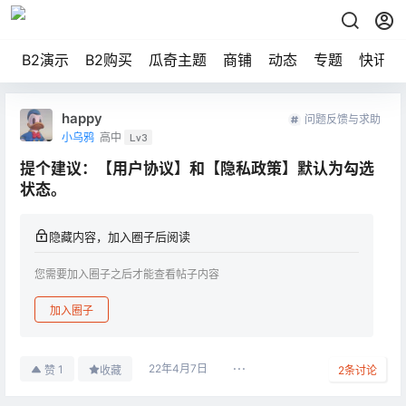
B2演示
B2购买
瓜奇主题
商铺
动态
专题
快讯
happy
问题反馈与求助
小乌鸦
高中
Lv3
提个建议：【用户协议】和【隐私政策】默认为勾选
状态。
隐藏内容，加入圈子后阅读
您需要加入圈子之后才能查看帖子内容
加入圈子
22年4月7日
1
赞
收藏
2
条讨论