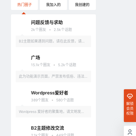
热门圈子
我加入的
我创建的
问题反馈与求助
•
2k
个圈友
2.5k
个话题
B2主题如果遇到问题，请在此反馈，请具
体描述问题，最好有截图。
广场
•
15.1k
个圈友
5.2k
个话题
此为功能演示页面，严禁发布低俗、违法、
涉及政治的言论，违反者删除账户。
Wordpress爱好者
•
389
个圈友
580
个话题
解锁
会员
Wordpress 爱好者的聚集地，请文明发
权限
言，不要讨论和 Wordpress 无关的话题
B2主题修改交流
•
2.1k
个圈友
449
个话题