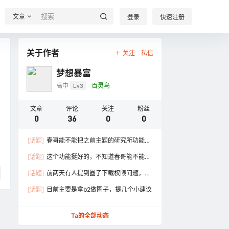
文章
登录
快速注册
关于作者
关注
私信
梦想暴富
高中
Lv3
百灵鸟
文章
评论
关注
粉丝
0
36
0
0
[话题]
春哥能不能把之前主题的研究所功能迁
过来啊，感觉有个话题一起讨论非常有助于增
[话题]
这个功能挺好的，不知道春哥能不能
强网站互动率啊～
做?
[话题]
前两天有人提到圈子下载权限问题，我
最近也发现目前圈子和文章比确实有很多不
[话题]
目前主要是拿b2做圈子，提几个小建议
足，要是能直接和文章一样设置 ……
Ta的全部动态