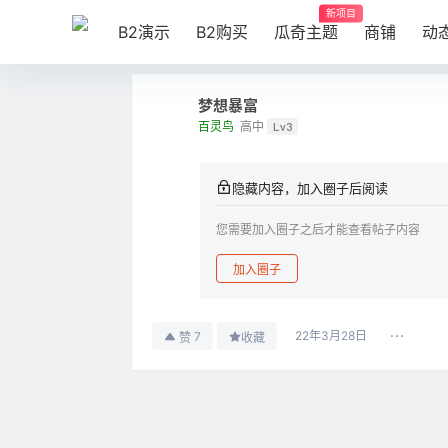
新项目
B2演示
B2购买
瓜奇主题
商铺
动
梦想暴富
百灵鸟
高中
Lv3
隐藏内容，加入圈子后阅读
您需要加入圈子之后才能查看帖子内容
加入圈子
22年3月28日
7
赞
收藏