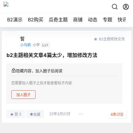
B2演示
B2购买
瓜奇主题
商铺
动态
专题
快讯
皙
B2主题修改交流
小乌鸦
小学
Lv1
b2主题相关文章4篇太少，增加修改方法
隐藏内容，加入圈子后阅读
您需要加入圈子之后才能查看帖子内容
加入圈子
22年3月21日
3
赞
收藏
6
条讨论