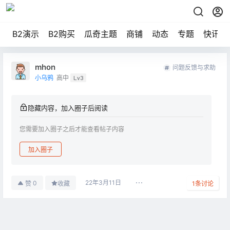
B2演示
B2购买
瓜奇主题
商铺
动态
专题
快讯
mhon
问题反馈与求助
小乌鸦
高中
Lv3
隐藏内容，加入圈子后阅读
您需要加入圈子之后才能查看帖子内容
加入圈子
22年3月11日
0
赞
收藏
1
条讨论