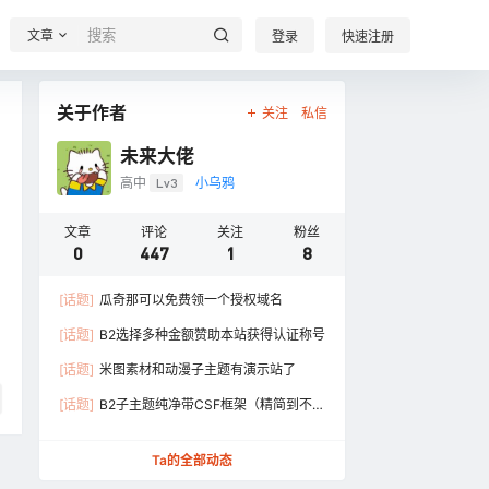
文章
登录
快速注册
关于作者
关注
私信
未来大佬
高中
Lv3
小乌鸦
文章
评论
关注
粉丝
0
447
1
8
[话题]
瓜奇那可以免费领一个授权域名
[话题]
B2选择多种金额赞助本站获得认证称号
[话题]
米图素材和动漫子主题有演示站了
[话题]
B2子主题纯净带CSF框架（精简到不能
再精简）
Ta的全部动态