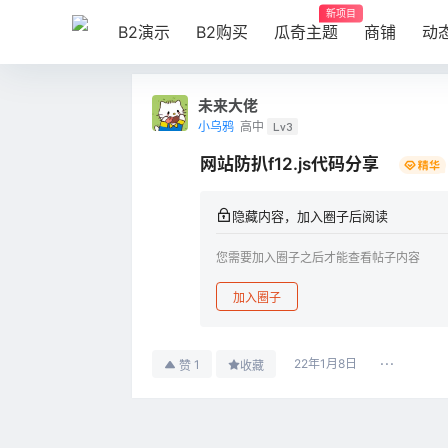
新项目
B2演示
B2购买
瓜奇主题
商铺
动
未来大佬
小乌鸦
高中
Lv3
网站防扒f12.js代码分享
隐藏内容，加入圈子后阅读
您需要加入圈子之后才能查看帖子内容
加入圈子
22年1月8日
1
赞
收藏