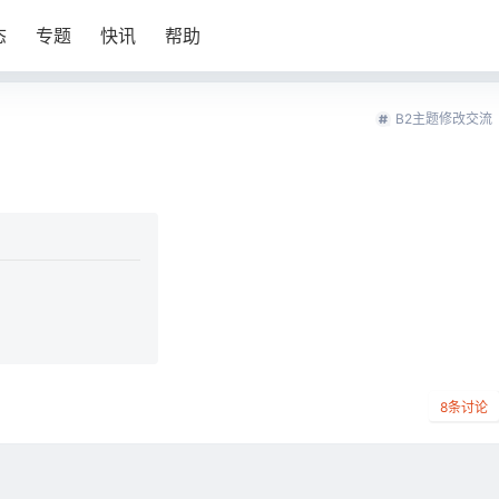
态
专题
快讯
帮助
B2主题修改交流
8
条讨论