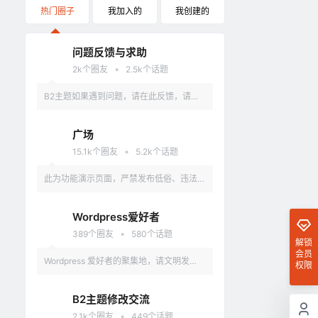
热门圈子
我加入的
我创建的
问题反馈与求助
•
2k
个圈友
2.5k
个话题
B2主题如果遇到问题，请在此反馈，请具
体描述问题，最好有截图。
广场
•
15.1k
个圈友
5.2k
个话题
此为功能演示页面，严禁发布低俗、违法、
涉及政治的言论，违反者删除账户。
Wordpress爱好者
•
389
个圈友
580
个话题
解锁
会员
Wordpress 爱好者的聚集地，请文明发
权限
言，不要讨论和 Wordpress 无关的话题
B2主题修改交流
•
2.1k
个圈友
449
个话题