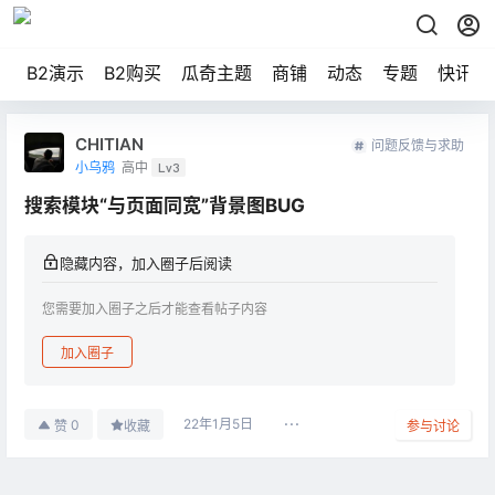
B2演示
B2购买
瓜奇主题
商铺
动态
专题
快讯
CHITIAN
问题反馈与求助
小乌鸦
高中
Lv3
搜索模块“与页面同宽”背景图BUG
隐藏内容，加入圈子后阅读
您需要加入圈子之后才能查看帖子内容
加入圈子
22年1月5日
0
赞
收藏
参与讨论