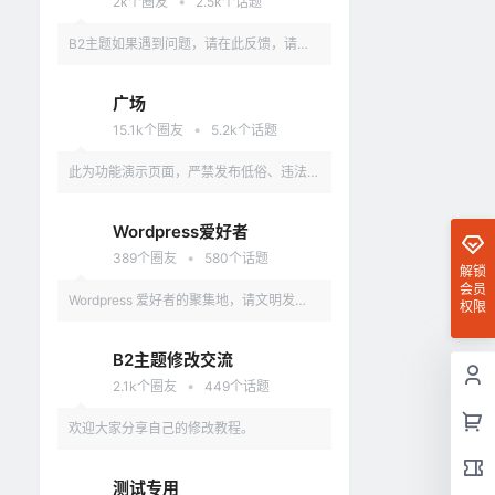
•
2k
个圈友
2.5k
个话题
B2主题如果遇到问题，请在此反馈，请具
体描述问题，最好有截图。
广场
•
15.1k
个圈友
5.2k
个话题
此为功能演示页面，严禁发布低俗、违法、
涉及政治的言论，违反者删除账户。
Wordpress爱好者
•
389
个圈友
580
个话题
解锁
会员
Wordpress 爱好者的聚集地，请文明发
权限
言，不要讨论和 Wordpress 无关的话题
B2主题修改交流
•
2.1k
个圈友
449
个话题
欢迎大家分享自己的修改教程。
测试专用