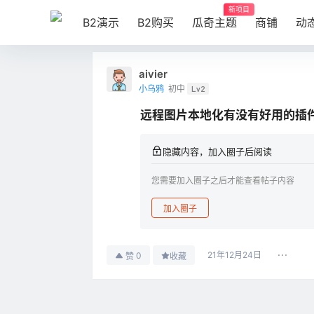
新项目
B2演示
B2购买
瓜奇主题
商铺
动
aivier
小乌鸦
初中
Lv2
远程图片本地化有没有好用的插
隐藏内容，加入圈子后阅读
您需要加入圈子之后才能查看帖子内容
加入圈子
21年12月24日
0
赞
收藏