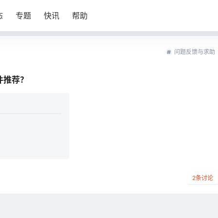
态
专题
快讯
帮助
问题反馈与求助
件推荐？
2
条讨论