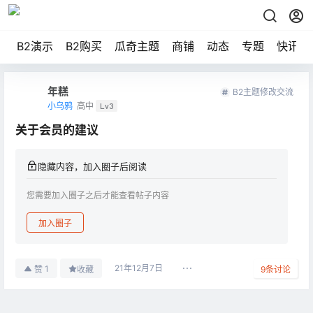
B2演示
B2购买
瓜奇主题
商铺
动态
专题
快讯
年糕
B2主题修改交流
小乌鸦
高中
Lv3
关于会员的建议
隐藏内容，加入圈子后阅读
您需要加入圈子之后才能查看帖子内容
加入圈子
21年12月7日
1
赞
收藏
9
条讨论