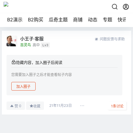
B2演示
B2购买
瓜奇主题
商铺
动态
专题
快讯
小王子·客服
问题反馈与求助
百灵鸟
高中
Lv3
隐藏内容，加入圈子后阅读
您需要加入圈子之后才能查看帖子内容
加入圈子
21年11月23日
0
赞
收藏
1
条讨论