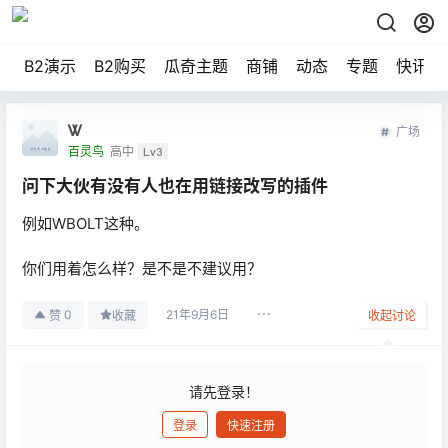
B2演示
B2购买
瓜奇主题
商铺
动态
专题
快讯
Ꮤ
广场
百灵鸟
高中
Lv3
问下大伙有没有人也在用链接改写的插件
例如WBOLT这种。
你们用着怎么样？是不是不建议用？
21年9月6日
0
赞
收藏
收起讨论
请先登录！
登录
快速注册
发布