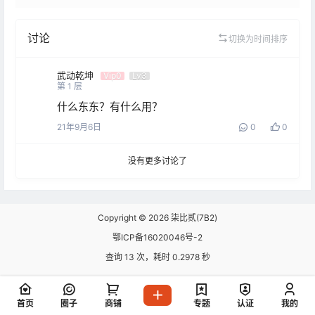
讨论
切换为时间排序
武动乾坤
Vip0
Lv3
第
1
层
什么东东？有什么用？
21年9月6日
0
0
没有更多讨论了
Copyright © 2026
柒比贰(7B2)
鄂ICP备16020046号-2
查询 13 次，耗时 0.2978 秒
首页
圈子
商铺
专题
认证
我的