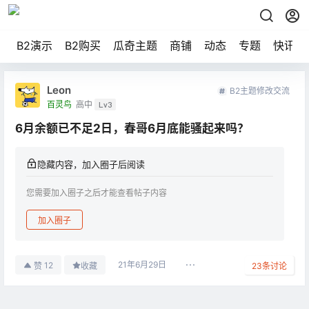
B2演示
B2购买
瓜奇主题
商铺
动态
专题
快讯
Leon
B2主题修改交流
百灵鸟
高中
Lv3
6月余额已不足2日，春哥6月底能骚起来吗？
隐藏内容，加入圈子后阅读
您需要加入圈子之后才能查看帖子内容
加入圈子
21年6月29日
12
赞
收藏
23
条讨论