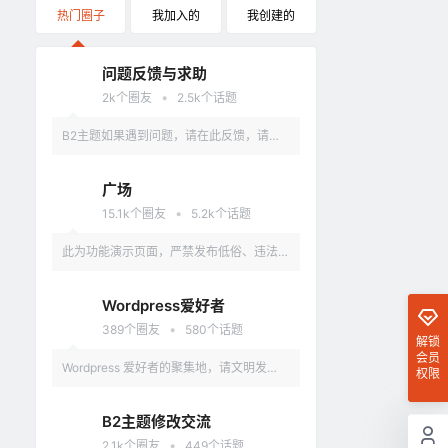
热门圈子
我加入的
我创建的
问题反馈与求助
•
2k
个圈友
2.5k
个话题
B2主题如果遇到问题，请在此反馈，请具
体描述问题，最好有截图。
广场
•
15.1k
个圈友
5.2k
个话题
此为功能演示页面，严禁发布低俗、违法、
涉及政治的言论，违反者删除账户。
Wordpress爱好者
•
389
个圈友
580
个话题
解锁
会员
Wordpress 爱好者的聚集地，请文明发
权限
言，不要讨论和 Wordpress 无关的话题
B2主题修改交流
•
2.1k
个圈友
449
个话题