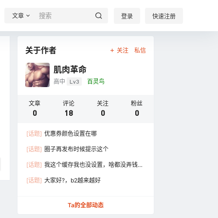
文章
登录
快速注册
关于作者
关注
私信
肌肉革命
高中
Lv3
百灵鸟
文章
评论
关注
粉丝
0
18
0
0
[话题]
优惠券颜色设置在哪
[话题]
圈子再发布时候提示这个
[话题]
我这个缓存我也没设置，啥都没弄钱也
设置了，什么都是 ……
[话题]
大家好?，b2越来越好
Ta的全部动态