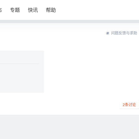
态
专题
快讯
帮助
问题反馈与求助
2
条讨论