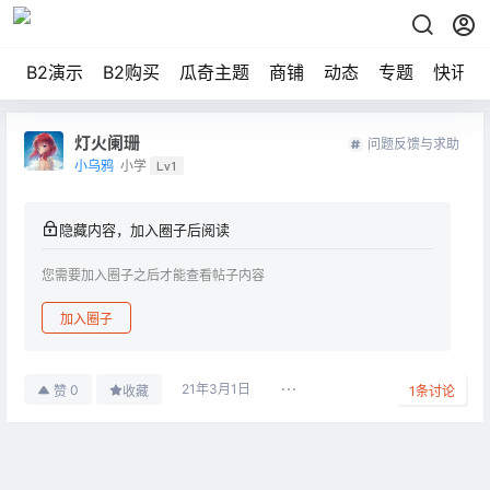
B2演示
B2购买
瓜奇主题
商铺
动态
专题
快讯
灯火阑珊
问题反馈与求助
小乌鸦
小学
Lv1
隐藏内容，加入圈子后阅读
您需要加入圈子之后才能查看帖子内容
加入圈子
21年3月1日
0
赞
收藏
1
条讨论