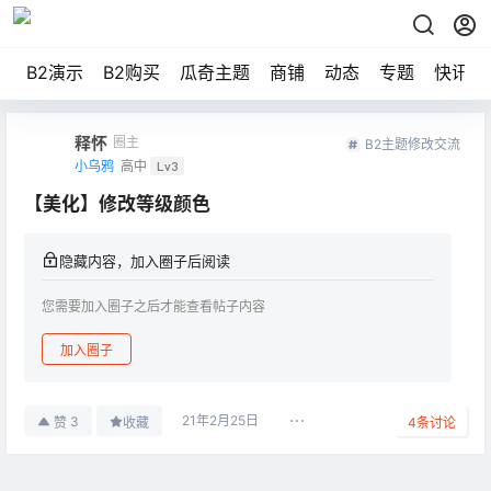
B2演示
B2购买
瓜奇主题
商铺
动态
专题
快讯
释怀
圈主
B2主题修改交流
小乌鸦
高中
Lv3
【美化】修改等级颜色
隐藏内容，加入圈子后阅读
您需要加入圈子之后才能查看帖子内容
加入圈子
21年2月25日
3
赞
收藏
4
条讨论