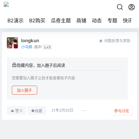
B2演示
B2购买
瓜奇主题
商铺
动态
专题
快讯
longkun
问题反馈与求助
小乌鸦
高中
Lv3
隐藏内容，加入圈子后阅读
您需要加入圈子之后才能查看帖子内容
加入圈子
21年2月25日
0
赞
收藏
参与讨论