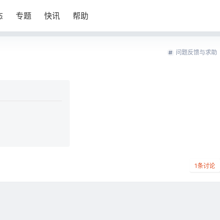
态
专题
快讯
帮助
问题反馈与求助
1
条讨论