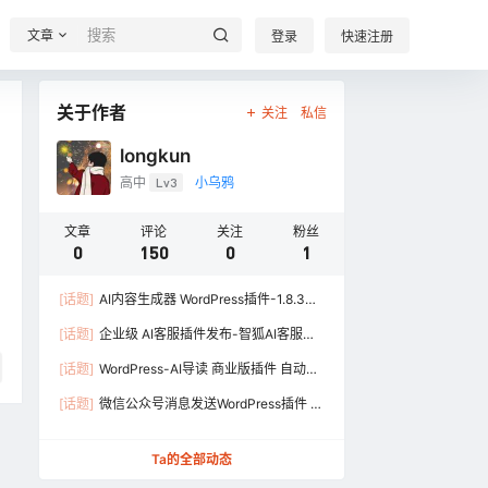
文章
登录
快速注册
关于作者
关注
私信
longkun
高中
Lv3
小乌鸦
文章
评论
关注
粉丝
0
150
0
1
[话题]
AI内容生成器 WordPress插件-1.8.3版
本发布
[话题]
企业级 AI客服插件发布-智狐AI客服插
件
[话题]
WordPress-AI导读 商业版插件 自动为
文章生成导读内容
[话题]
微信公众号消息发送WordPress插件 发
布了
Ta的全部动态