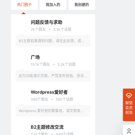
热门圈子
我加入的
我创建的
问题反馈与求助
•
2k
个圈友
2.5k
个话题
B2主题如果遇到问题，请在此反馈，请具
体描述问题，最好有截图。
广场
•
15.1k
个圈友
5.2k
个话题
此为功能演示页面，严禁发布低俗、违法、
涉及政治的言论，违反者删除账户。
Wordpress爱好者
•
389
个圈友
580
个话题
解锁
会员
Wordpress 爱好者的聚集地，请文明发
权限
言，不要讨论和 Wordpress 无关的话题
B2主题修改交流
•
2.1k
个圈友
449
个话题