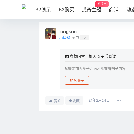
新项目
B2演示
B2购买
瓜奇主题
商铺
动
longkun
小乌鸦
高中
Lv3
隐藏内容，加入圈子后阅读
您需要加入圈子之后才能查看帖子内容
加入圈子
21年2月24日
0
赞
收藏