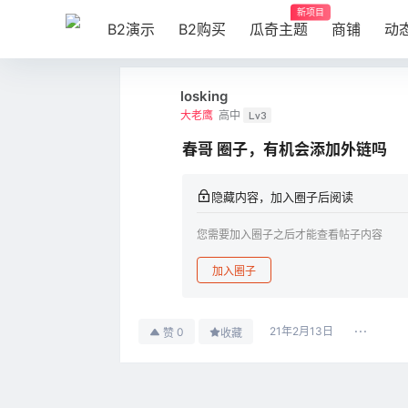
新项目
B2演示
B2购买
瓜奇主题
商铺
动
losking
大老鹰
高中
Lv3
春哥 圈子，有机会添加外链吗
隐藏内容，加入圈子后阅读
您需要加入圈子之后才能查看帖子内容
加入圈子
21年2月13日
0
赞
收藏