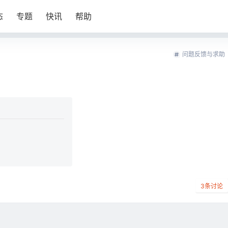
态
专题
快讯
帮助
问题反馈与求助
3
条讨论