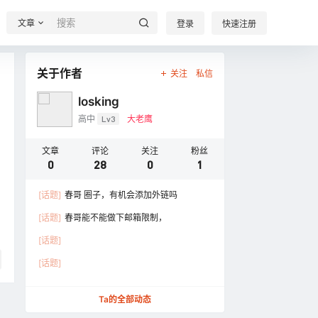
文章
登录
快速注册
关于作者
关注
私信
losking
高中
Lv3
大老鹰
文章
评论
关注
粉丝
0
28
0
1
[话题]
春哥 圈子，有机会添加外链吗
[话题]
春哥能不能做下邮箱限制，
[话题]
[话题]
Ta的全部动态