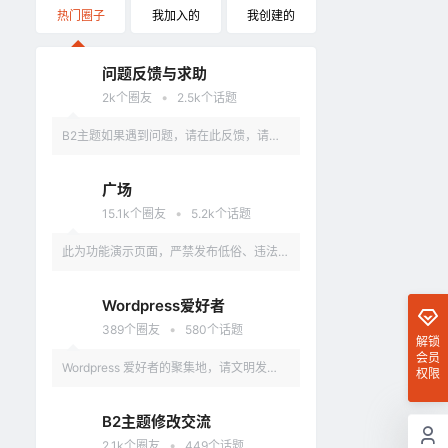
热门圈子
我加入的
我创建的
问题反馈与求助
•
2k
个圈友
2.5k
个话题
B2主题如果遇到问题，请在此反馈，请具
体描述问题，最好有截图。
广场
•
15.1k
个圈友
5.2k
个话题
此为功能演示页面，严禁发布低俗、违法、
涉及政治的言论，违反者删除账户。
Wordpress爱好者
•
389
个圈友
580
个话题
解锁
会员
Wordpress 爱好者的聚集地，请文明发
权限
言，不要讨论和 Wordpress 无关的话题
B2主题修改交流
•
2.1k
个圈友
449
个话题