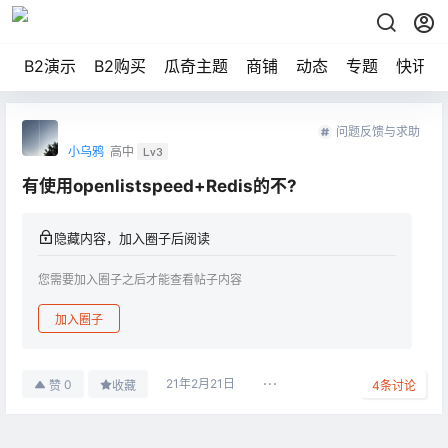
B2演示
B2购买
瓜奇主题
商铺
动态
专题
快讯
问题反馈与求助
小乌鸦
高中
Lv3
有使用openlistspeed+Redis的不?
隐藏内容，加入圈子后阅读
您需要加入圈子之后才能查看帖子内容
加入圈子
21年2月21日
0
赞
收藏
4
条讨论