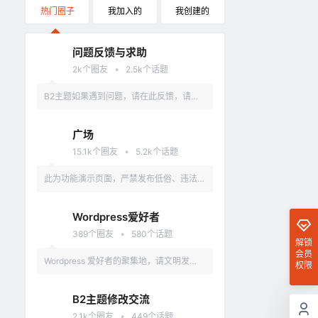
热门圈子
我加入的
我创建的
问题反馈与求助
•
2k
个圈友
2.5k
个话题
B2主题如果遇到问题，请在此反馈，请具
体描述问题，最好有截图。
广场
•
15.1k
个圈友
5.2k
个话题
此为功能演示页面，严禁发布低俗、违法、
涉及政治的言论，违反者删除账户。
Wordpress爱好者
•
389
个圈友
580
个话题
解锁
会员
Wordpress 爱好者的聚集地，请文明发
权限
言，不要讨论和 Wordpress 无关的话题
B2主题修改交流
•
2.1k
个圈友
449
个话题