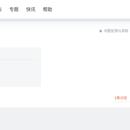
态
专题
快讯
帮助
问题反馈与求助
3
条讨论