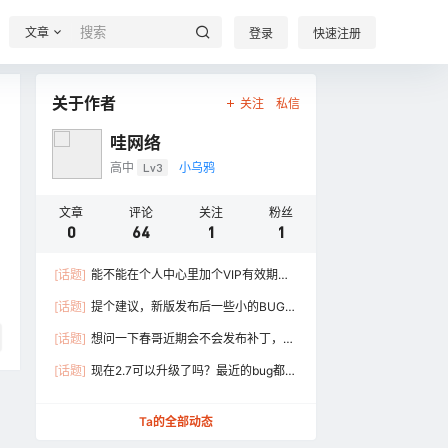
文章
登录
快速注册
关于作者
关注
私信
哇网络
高中
Lv3
小乌鸦
文章
评论
关注
粉丝
0
64
1
1
[话题]
能不能在个人中心里加个VIP有效期，
现在要在VIP开通页 ……
[话题]
提个建议，新版发布后一些小的BUG，
不知道春哥是否考 ……
[话题]
想问一下春哥近期会不会发布补丁，想
升级，但是害怕刚 ……
[话题]
现在2.7可以升级了吗？最近的bug都修
复了吗？我看还是 ……
Ta的全部动态