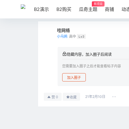
新项目
B2演示
B2购买
瓜奇主题
商铺
动
哇网络
小乌鸦
高中
Lv3
隐藏内容，加入圈子后阅读
您需要加入圈子之后才能查看帖子内容
加入圈子
21年2月10日
0
赞
收藏