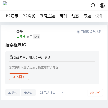
B2演示
B2购买
瓜奇主题
商铺
动态
专题
快讯
Q哥
问题反馈与求助
百灵鸟
高中
Lv3
搜索框BUG
隐藏内容，加入圈子后阅读
您需要加入圈子之后才能查看帖子内容
加入圈子
21年2月3日
0
赞
收藏
2
条讨论