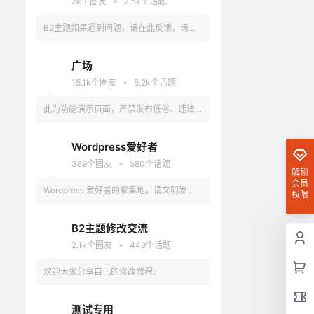
•
2k
个圈友
2.5k
个话题
B2主题如果遇到问题，请在此反馈，请具
体描述问题，最好有截图。
广场
•
15.1k
个圈友
5.2k
个话题
此为功能演示页面，严禁发布低俗、违法、
涉及政治的言论，违反者删除账户。
Wordpress爱好者
•
389
个圈友
580
个话题
解锁
会员
Wordpress 爱好者的聚集地，请文明发
权限
言，不要讨论和 Wordpress 无关的话题
B2主题修改交流
•
2.1k
个圈友
449
个话题
欢迎大家分享自己的修改教程。
测试专用