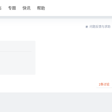
态
专题
快讯
帮助
问题反馈与求助
2
条讨论