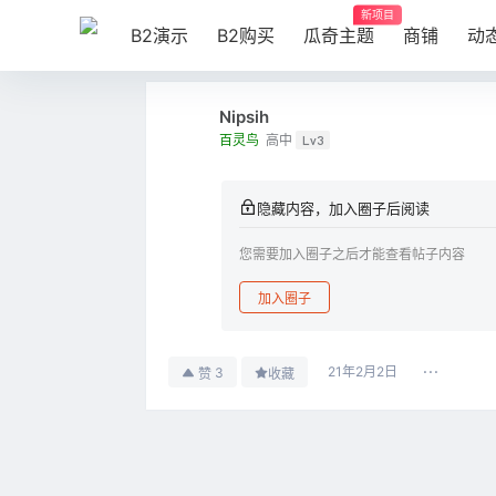
新项目
B2演示
B2购买
瓜奇主题
商铺
动
Nipsih
百灵鸟
高中
Lv3
隐藏内容，加入圈子后阅读
您需要加入圈子之后才能查看帖子内容
加入圈子
21年2月2日
3
赞
收藏