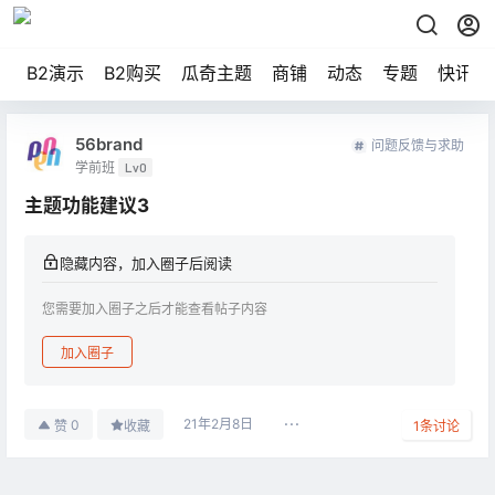
B2演示
B2购买
瓜奇主题
商铺
动态
专题
快讯
56brand
问题反馈与求助
学前班
Lv0
主题功能建议3
隐藏内容，加入圈子后阅读
您需要加入圈子之后才能查看帖子内容
加入圈子
21年2月8日
0
赞
收藏
1
条讨论