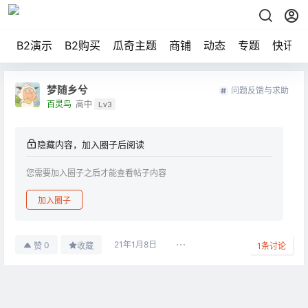
B2演示
B2购买
瓜奇主题
商铺
动态
专题
快讯
梦随乡兮
问题反馈与求助
百灵鸟
高中
Lv3
隐藏内容，加入圈子后阅读
您需要加入圈子之后才能查看帖子内容
加入圈子
21年1月8日
0
赞
收藏
1
条讨论