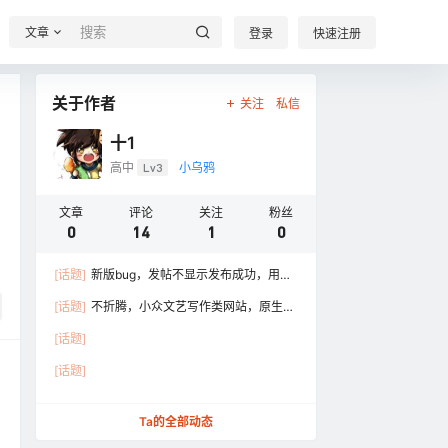
文章
登录
快速注册
关于作者
关注
私信
十1
高中
Lv3
小乌鸦
文章
评论
关注
粉丝
0
14
1
0
[话题]
新版bug，发帖不显示发布成功，用户
无限点发布，结果 ……
[话题]
不折腾，小众文艺写作类网站，原生主
题。https://toug ……
[话题]
[话题]
Ta的全部动态