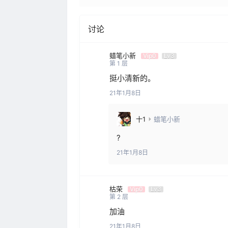
讨论
蜡笔小新
Vip0
Lv3
第
1
层
挺小清新的。
21年1月8日
十1
蜡笔小新
?
21年1月8日
枯荣
Vip0
Lv3
第
2
层
加油
21年1月8日