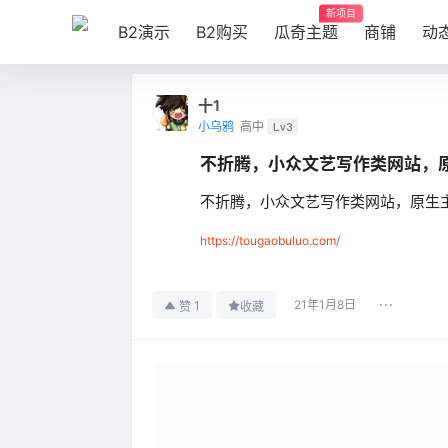
新项目
B2演示
B2购买
瓜奇主题
商铺
动
十1
小乌鸦
高中
Lv3
不折腾，小众文艺写作类网站，原生主题
不折腾，小众文艺写作类网站，原生
https://tougaobuluo.com/
21年1月8日
1
赞
收藏