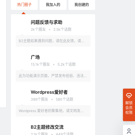
热门圈子
我加入的
我创建的
问题反馈与求助
•
2k
个圈友
2.5k
个话题
B2主题如果遇到问题，请在此反馈，请具
体描述问题，最好有截图。
广场
•
15.1k
个圈友
5.2k
个话题
此为功能演示页面，严禁发布低俗、违法、
涉及政治的言论，违反者删除账户。
Wordpress爱好者
•
389
个圈友
580
个话题
解锁
会员
Wordpress 爱好者的聚集地，请文明发
权限
言，不要讨论和 Wordpress 无关的话题
B2主题修改交流
•
2.1k
个圈友
449
个话题