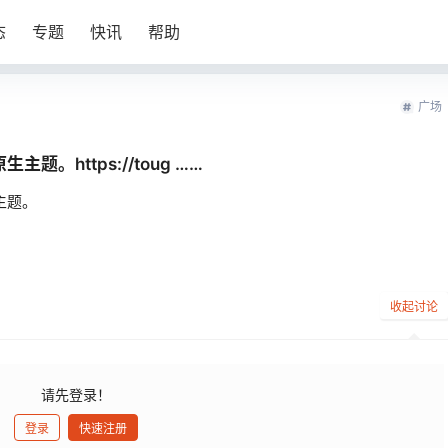
态
专题
快讯
帮助
广场
。https://toug ……
主题。
收起讨论
请先登录！
登录
快速注册
发布