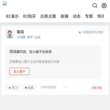
B2演示
B2购买
瓜奇主题
商铺
动态
专题
快讯
带风
问题反馈与求助
小乌鸦
高中
Lv3
隐藏内容，加入圈子后阅读
您需要加入圈子之后才能查看帖子内容
加入圈子
21年1月6日
0
赞
收藏
4
条讨论