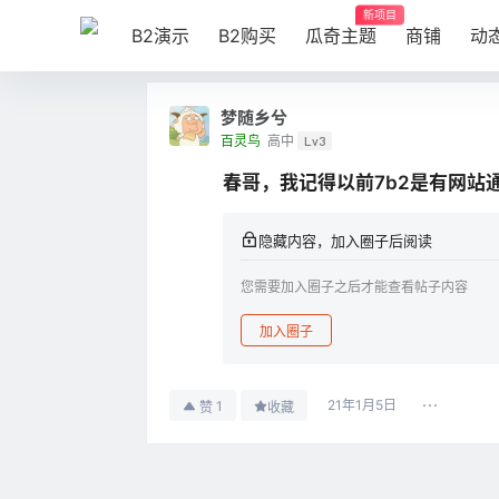
新项目
B2演示
B2购买
瓜奇主题
商铺
动
梦随乡兮
百灵鸟
高中
Lv3
春哥，我记得以前7b2是有网站
隐藏内容，加入圈子后阅读
您需要加入圈子之后才能查看帖子内容
加入圈子
21年1月5日
1
赞
收藏