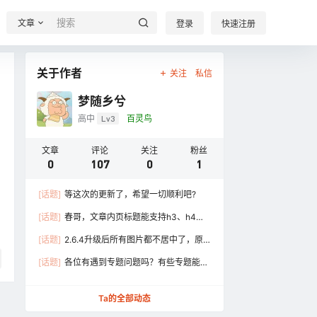
文章
登录
快速注册
关于作者
关注
私信
梦随乡兮
高中
Lv3
百灵鸟
文章
评论
关注
粉丝
0
107
0
1
[话题]
等这次的更新了，希望一切顺利吧?
[话题]
春哥，文章内页标题能支持h3、h4的
美化吗？现在只有h2 ……
[话题]
2.6.4升级后所有图片都不居中了，原
本调过尺寸的图片 ……
[话题]
各位有遇到专题问题吗？有些专题能加
载出右侧边栏，但 ……
Ta的全部动态