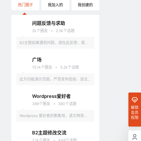
热门圈子
我加入的
我创建的
问题反馈与求助
•
2k
个圈友
2.5k
个话题
B2主题如果遇到问题，请在此反馈，请具
体描述问题，最好有截图。
广场
•
15.1k
个圈友
5.2k
个话题
此为功能演示页面，严禁发布低俗、违法、
涉及政治的言论，违反者删除账户。
Wordpress爱好者
•
389
个圈友
580
个话题
解锁
会员
Wordpress 爱好者的聚集地，请文明发
权限
言，不要讨论和 Wordpress 无关的话题
B2主题修改交流
•
2.1k
个圈友
449
个话题