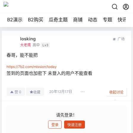
B2演示
B2购买
瓜奇主题
商铺
动态
专题
快讯
losking
广场
大老鹰
高中
Lv3
春哥，能不能把
https://7b2.com/mission/today
签到的页面也加密下 未登入的用户不能查看
20年12月17日
0
赞
收藏
收起讨论
请先登录！
登录
快速注册
发布