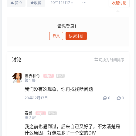
20年12月17日
0
赞
收藏
收起讨论
请先登录！
登录
快速注册
发布
讨论
切换为时间排序
世界和你
Vip3
Lv3
第
1
层
我们没有这现象，你再找找啥问题
20年12月17日
0
0
春哥
Vip3
Lv4
第
2
层
我之前也遇到过，后来自己又好了，不太清楚是
什么原因，好像是多了一个空的DIV