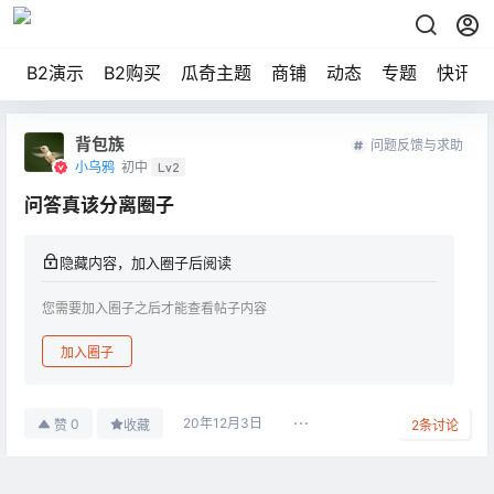
B2演示
B2购买
瓜奇主题
商铺
动态
专题
快讯
背包族
问题反馈与求助
小乌鸦
初中
Lv2
问答真该分离圈子
隐藏内容，加入圈子后阅读
您需要加入圈子之后才能查看帖子内容
加入圈子
20年12月3日
0
赞
收藏
2
条讨论