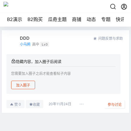
B2演示
B2购买
瓜奇主题
商铺
动态
专题
快讯
DDD
问题反馈与求助
小乌鸦
高中
Lv3
隐藏内容，加入圈子后阅读
您需要加入圈子之后才能查看帖子内容
加入圈子
20年11月24日
0
赞
收藏
参与讨论