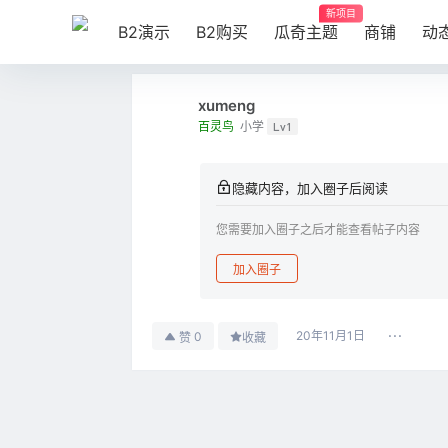
新项目
B2演示
B2购买
瓜奇主题
商铺
动
xumeng
百灵鸟
小学
Lv1
隐藏内容，加入圈子后阅读
您需要加入圈子之后才能查看帖子内容
加入圈子
20年11月1日
0
赞
收藏