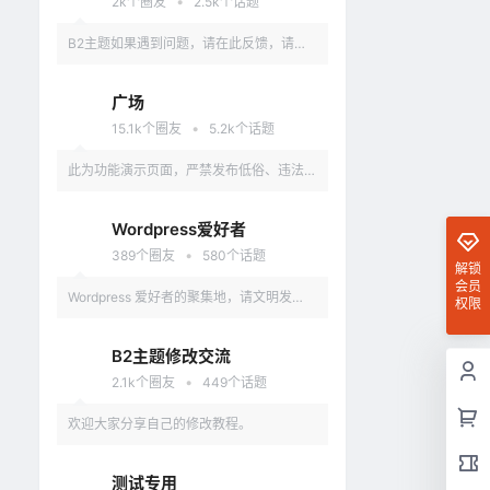
•
2k
个圈友
2.5k
个话题
B2主题如果遇到问题，请在此反馈，请具
体描述问题，最好有截图。
广场
•
15.1k
个圈友
5.2k
个话题
此为功能演示页面，严禁发布低俗、违法、
涉及政治的言论，违反者删除账户。
Wordpress爱好者
•
389
个圈友
580
个话题
解锁
会员
Wordpress 爱好者的聚集地，请文明发
权限
言，不要讨论和 Wordpress 无关的话题
B2主题修改交流
•
2.1k
个圈友
449
个话题
欢迎大家分享自己的修改教程。
测试专用