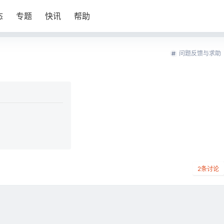
态
专题
快讯
帮助
问题反馈与求助
2
条讨论