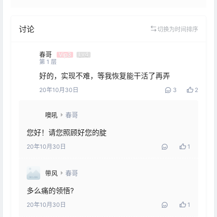
讨论
切换为时间排序
春哥
Vip3
Lv4
第
1
层
好的，实现不难，等我恢复能干活了再弄
20年10月30日
3
2
噢吼
春哥
您好！请您照顾好您的腚
20年10月30日
1
带风
春哥
多么痛的领悟?
20年10月30日
1