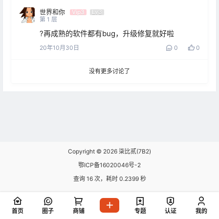
世界和你
Vip3
Lv3
第
1
层
?再成熟的软件都有bug，升级修复就好啦
20年10月30日
0
0
没有更多讨论了
Copyright © 2026
柒比贰(7B2)
鄂ICP备16020046号-2
查询 16 次，耗时 0.2399 秒
首页
圈子
商铺
专题
认证
我的