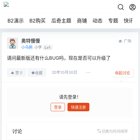
B2演示
B2购买
瓜奇主题
商铺
动态
专题
快讯
奥特慢慢
广场
小乌鸦
小学
Lv1
请问最新版还有什么BUG吗，现在是否可以升级了
20年10月30日
0
赞
收藏
收起讨论
请先登录！
登录
快速注册
发布
讨论
切换为时间排序