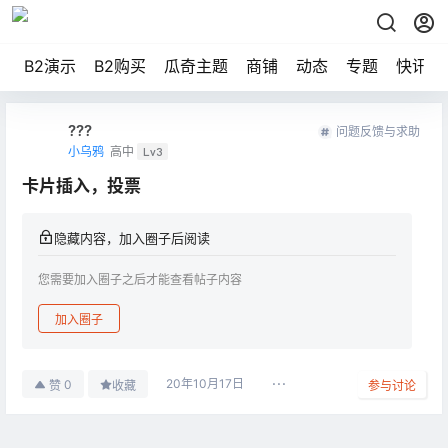
B2演示
B2购买
瓜奇主题
商铺
动态
专题
快讯
???
问题反馈与求助
小乌鸦
高中
Lv3
卡片插入，投票
隐藏内容，加入圈子后阅读
您需要加入圈子之后才能查看帖子内容
加入圈子
20年10月17日
0
赞
收藏
参与讨论