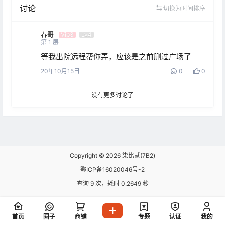
讨论
切换为时间排序
春哥
Vip3
Lv4
第
1
层
等我出院远程帮你弄，应该是之前删过广场了
20年10月15日
0
0
没有更多讨论了
Copyright © 2026
柒比贰(7B2)
鄂ICP备16020046号-2
查询 9 次，耗时 0.2649 秒
首页
圈子
商铺
专题
认证
我的