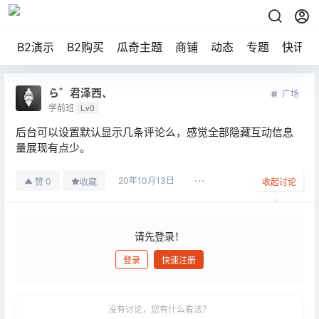
B2演示
B2购买
瓜奇主题
商铺
动态
专题
快讯
ら゛君泽西、
广场
学前班
Lv0
后台可以设置默认显示几条评论么，感觉全部隐藏互动信息
量展现有点少。
20年10月13日
0
赞
收藏
收起讨论
请先登录！
登录
快速注册
发布
没有讨论，您有什么看法？