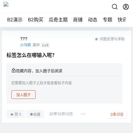
B2演示
B2购买
瓜奇主题
商铺
动态
专题
快讯
???
问题反馈与求助
小乌鸦
高中
Lv3
标签怎么在哪输入呢？
隐藏内容，加入圈子后阅读
您需要加入圈子之后才能查看帖子内容
加入圈子
20年10月13日
0
赞
收藏
3
条讨论