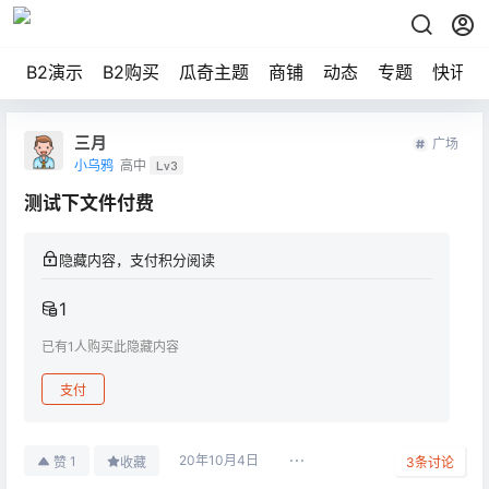
B2演示
B2购买
瓜奇主题
商铺
动态
专题
快讯
三月
广场
小乌鸦
高中
Lv3
测试下文件付费
隐藏内容，支付积分阅读
1
已有
1
人购买此隐藏内容
支付
20年10月4日
1
赞
收藏
3
条讨论