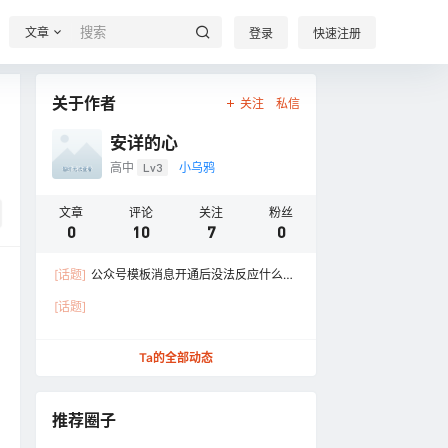
文章
登录
快速注册
关于作者
关注
私信
安详的心
高中
Lv3
小乌鸦
文章
评论
关注
粉丝
0
10
7
0
[话题]
公众号模板消息开通后没法反应什么原
因
[话题]
Ta的全部动态
推荐圈子