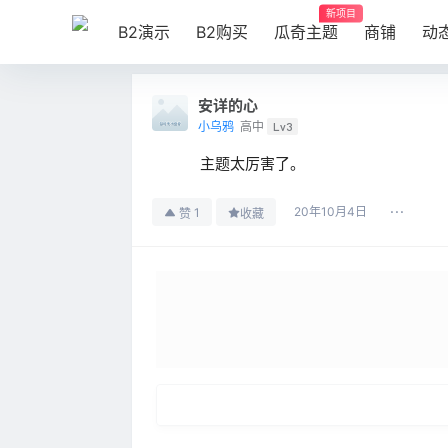
新项目
B2演示
B2购买
瓜奇主题
商铺
动
安详的心
小乌鸦
高中
Lv3
主题太厉害了。
20年10月4日
1
赞
收藏