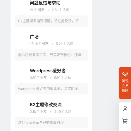
问题反馈与求助
•
2k
个圈友
2.5k
个话题
B2主题如果遇到问题，请在此反馈，请具
体描述问题，最好有截图。
广场
•
15.1k
个圈友
5.2k
个话题
此为功能演示页面，严禁发布低俗、违法、
涉及政治的言论，违反者删除账户。
Wordpress爱好者
•
389
个圈友
580
个话题
解锁
会员
Wordpress 爱好者的聚集地，请文明发
权限
言，不要讨论和 Wordpress 无关的话题
B2主题修改交流
•
2.1k
个圈友
449
个话题
欢迎大家分享自己的修改教程。