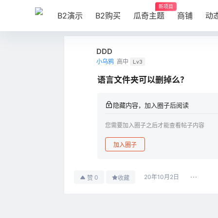
新项目
B2演示
B2购买
瓜奇主题
商铺
动
DDD
小乌鸦
高中
Lv3
语言文件夹可以删掉么？
隐藏内容，加入圈子后阅读
您需要加入圈子之后才能查看帖子内容
加入圈子
20年10月2日
0
赞
收藏