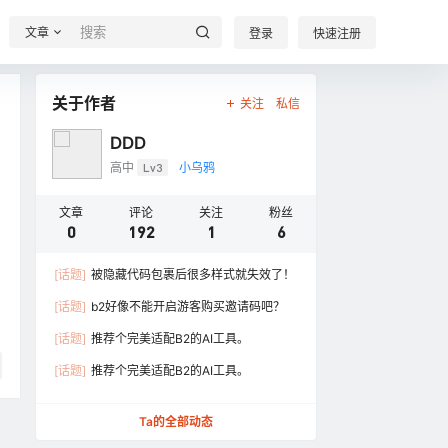
文章
登录
快速注册
关于作者
关注
私信
DDD
高中
Lv3
小乌鸦
文章
评论
关注
粉丝
0
192
1
6
[话题]
被隐藏代码包裹后很多样式就失效了！
[话题]
b2好像不能开启游客购买邀请码吧？
[话题]
推荐个完美适配B2的AI工具。
[话题]
推荐个完美适配B2的AI工具。
Ta的全部动态