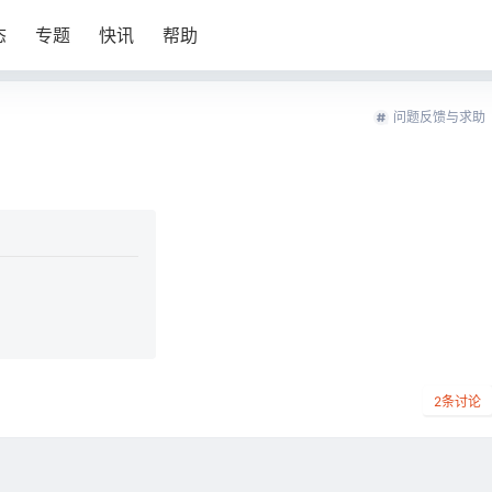
态
专题
快讯
帮助
问题反馈与求助
2
条讨论