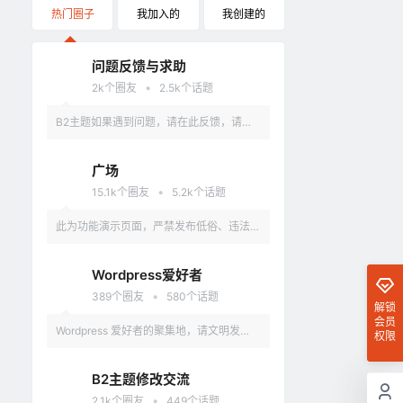
热门圈子
我加入的
我创建的
问题反馈与求助
•
2k
个圈友
2.5k
个话题
B2主题如果遇到问题，请在此反馈，请具
体描述问题，最好有截图。
广场
•
15.1k
个圈友
5.2k
个话题
此为功能演示页面，严禁发布低俗、违法、
涉及政治的言论，违反者删除账户。
Wordpress爱好者
•
389
个圈友
580
个话题
解锁
会员
Wordpress 爱好者的聚集地，请文明发
权限
言，不要讨论和 Wordpress 无关的话题
B2主题修改交流
•
2.1k
个圈友
449
个话题