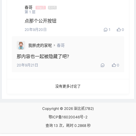
春哥
Vip3
Lv4
第
1
层
点那个公开按钮
20年9月20日
1
0
我胖虎的家呢
春哥
那内容也一起被隐藏了吧?
20年9月21日
0
没有更多讨论了
Copyright © 2026
柒比贰(7B2)
鄂ICP备16020046号-2
查询 13 次，耗时 0.2868 秒