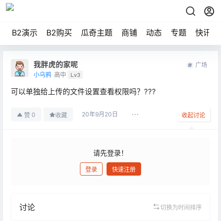
B2演示
B2购买
瓜奇主题
商铺
动态
专题
快讯
我胖虎的家呢
广场
小乌鸦
高中
Lv3
可以单独给上传的文件设置查看权限吗？???
20年9月20日
0
赞
收藏
收起讨论
请先登录！
登录
快速注册
发布
讨论
切换为时间排序