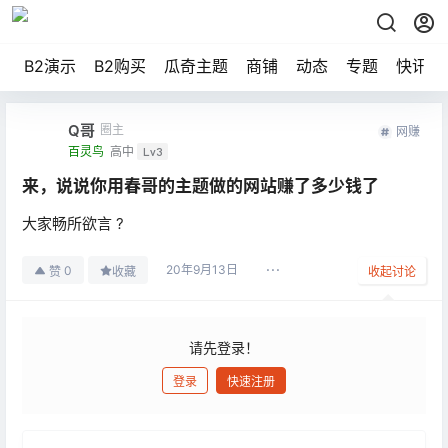
B2演示
B2购买
瓜奇主题
商铺
动态
专题
快讯
Q哥
圈主
网赚
百灵鸟
高中
Lv3
来，说说你用春哥的主题做的网站赚了多少钱了
大家畅所欲言 ?
20年9月13日
0
赞
收藏
收起讨论
请先登录！
登录
快速注册
发布