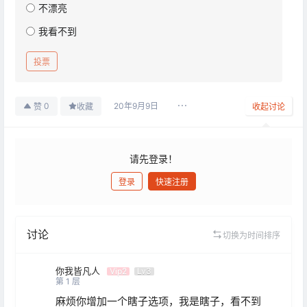
不漂亮
我看不到
投票
20年9月9日
0
赞
收藏
收起讨论
请先登录！
登录
快速注册
发布
讨论
切换为时间排序
你我皆凡人
Vip2
Lv3
第
1
层
麻烦你增加一个瞎子选项，我是瞎子，看不到