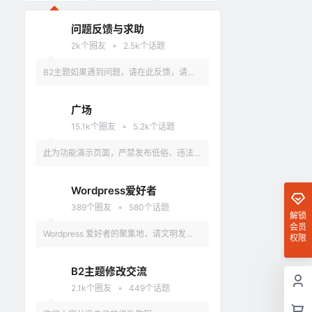
问题反馈与求助
•
2k
个圈友
2.5k
个话题
B2主题如果遇到问题，请在此反馈，请具
体描述问题，最好有截图。
广场
•
15.1k
个圈友
5.2k
个话题
此为功能演示页面，严禁发布低俗、违法、
涉及政治的言论，违反者删除账户。
Wordpress爱好者
•
389
个圈友
580
个话题
解锁
会员
Wordpress 爱好者的聚集地，请文明发
权限
言，不要讨论和 Wordpress 无关的话题
B2主题修改交流
•
2.1k
个圈友
449
个话题