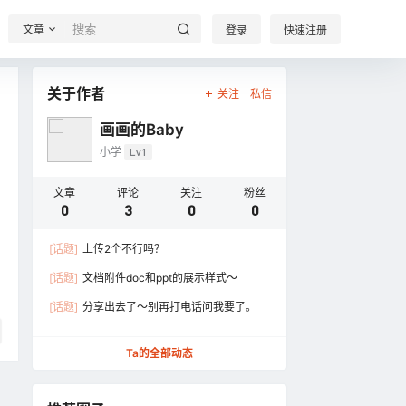
文章
登录
快速注册
关于作者
关注
私信
画画的Baby
小学
Lv1
文章
评论
关注
粉丝
0
3
0
0
[话题]
上传2个不行吗？
[话题]
文档附件doc和ppt的展示样式～
[话题]
分享出去了～别再打电话问我要了。
Ta的全部动态