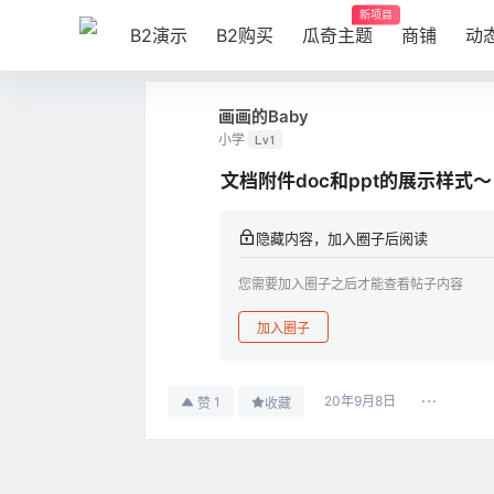
新项目
B2演示
B2购买
瓜奇主题
商铺
动
画画的Baby
小学
Lv1
文档附件doc和ppt的展示样式～
隐藏内容，加入圈子后阅读
您需要加入圈子之后才能查看帖子内容
加入圈子
20年9月8日
1
赞
收藏