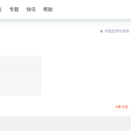
态
专题
快讯
帮助
问题反馈与求助
4
条讨论