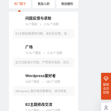
热门圈子
我加入的
我创建的
问题反馈与求助
•
2k
个圈友
2.5k
个话题
B2主题如果遇到问题，请在此反馈，请具
体描述问题，最好有截图。
广场
•
15.1k
个圈友
5.2k
个话题
此为功能演示页面，严禁发布低俗、违法、
涉及政治的言论，违反者删除账户。
Wordpress爱好者
•
389
个圈友
580
个话题
解锁
会员
Wordpress 爱好者的聚集地，请文明发
权限
言，不要讨论和 Wordpress 无关的话题
B2主题修改交流
•
2.1k
个圈友
449
个话题