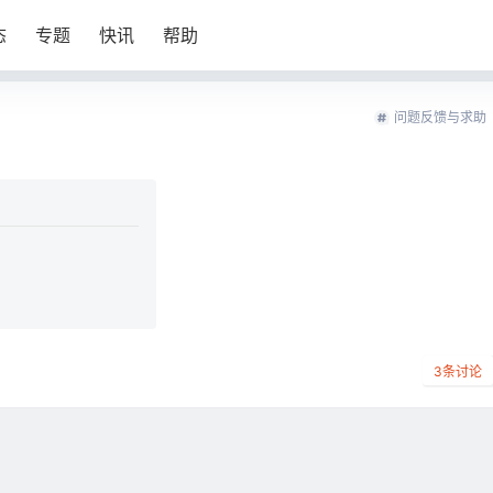
态
专题
快讯
帮助
问题反馈与求助
3
条讨论