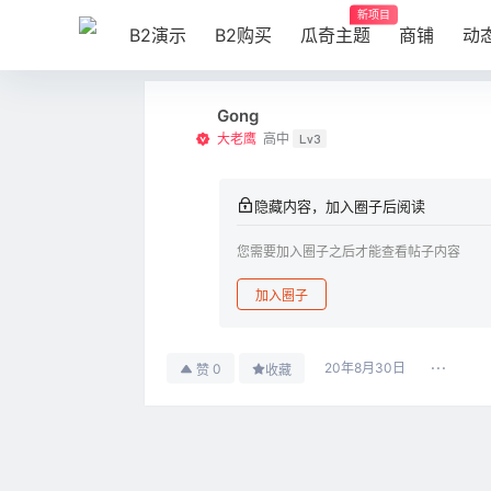
新项目
B2演示
B2购买
瓜奇主题
商铺
动
Gong
大老鹰
高中
Lv3
隐藏内容，加入圈子后阅读
您需要加入圈子之后才能查看帖子内容
加入圈子
20年8月30日
0
赞
收藏