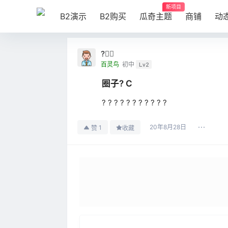
新项目
B2演示
B2购买
瓜奇主题
商铺
动
?奣⃕
百灵鸟
初中
Lv2
圈子? C
? ? ? ? ? ? ? ? ? ? ?
20年8月28日
1
赞
收藏