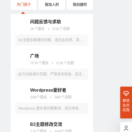
热门圈子
我加入的
我创建的
问题反馈与求助
•
2k
个圈友
2.5k
个话题
B2主题如果遇到问题，请在此反馈，请具
体描述问题，最好有截图。
广场
•
15.1k
个圈友
5.2k
个话题
此为功能演示页面，严禁发布低俗、违法、
涉及政治的言论，违反者删除账户。
Wordpress爱好者
•
389
个圈友
580
个话题
解锁
会员
Wordpress 爱好者的聚集地，请文明发
权限
言，不要讨论和 Wordpress 无关的话题
B2主题修改交流
•
2.1k
个圈友
449
个话题