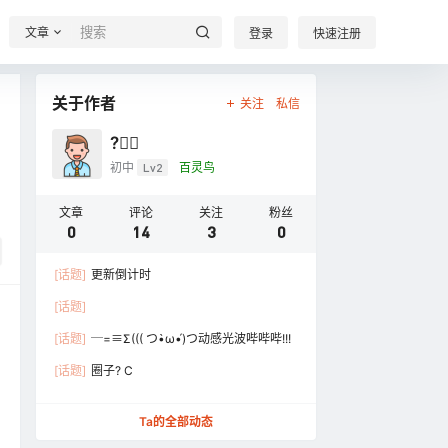
文章
登录
快速注册
关于作者
关注
私信
?奣⃕
初中
Lv2
百灵鸟
文章
评论
关注
粉丝
0
14
3
0
[话题]
更新倒计时
[话题]
[话题]
─=≡Σ((( つ•̀ω•́)つ动感光波哔哔哔!!!
[话题]
圈子? C
Ta的全部动态