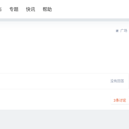
态
专题
快讯
帮助
广场
没有回答
3
条讨论