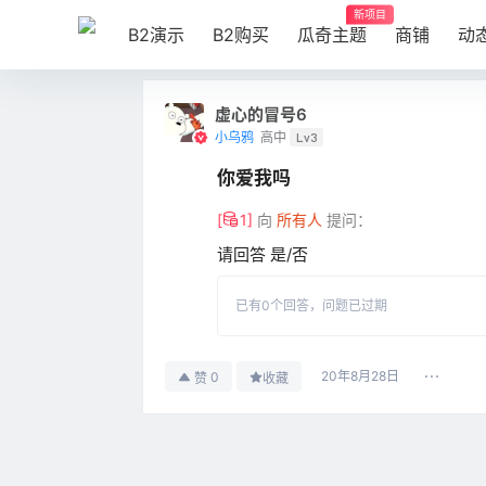
新项目
B2演示
B2购买
瓜奇主题
商铺
动
虚心的冒号6
小乌鸦
高中
Lv3
你爱我吗
[
1
]
向
所有人
提问：
请回答 是/否
已有
0
个回答，
问题已过期
20年8月28日
0
赞
收藏