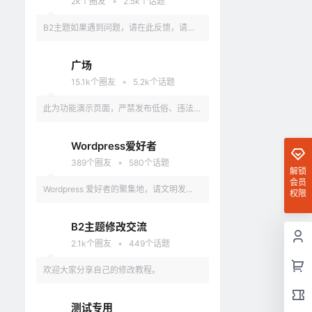
•
2k
个圈友
2.5k
个话题
B2主题如果遇到问题，请在此反馈，请具
体描述问题，最好有截图。
广场
•
15.1k
个圈友
5.2k
个话题
此为功能演示页面，严禁发布低俗、违法、
涉及政治的言论，违反者删除账户。
Wordpress爱好者
•
389
个圈友
580
个话题
解锁
会员
Wordpress 爱好者的聚集地，请文明发
权限
言，不要讨论和 Wordpress 无关的话题
B2主题修改交流
•
2.1k
个圈友
449
个话题
欢迎大家分享自己的修改教程。
测试专用