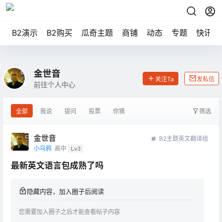
B2演示
B2购买
瓜奇主题
商铺
动态
专题
快讯
金世音
关注Ta
发私信
前往个人中心
全部
我说
提问
投票
你猜
筛选
金世音
B2主题英文翻译组
小乌鸦
高中
Lv3
最新英文语言包成熟了吗
隐藏内容，加入圈子后阅读
您需要加入圈子之后才能查看帖子内容