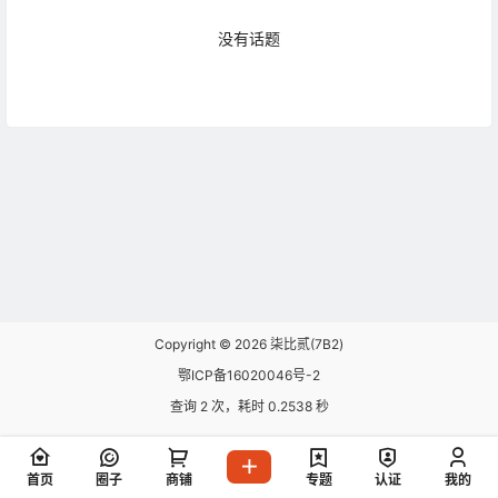
没有话题
广场
AI时代，你需要一个新的WP主题，「瓜
奇」是跑在 Node上的 WordPress 多功能
2026-08-05
主题
12:46:41
问题反馈与求助
B2登录用户下载资料能积分和直接付款任
2026-07-29
意选择？
Copyright © 2026
柒比贰(7B2)
10:38:12
鄂ICP备16020046号-2
问题反馈与求助
查询 2 次，耗时 0.2538 秒
2026-07-21
美化了移动端页面，效果还不错
17:48:49
问题反馈与求助
首页
圈子
商铺
专题
认证
我的