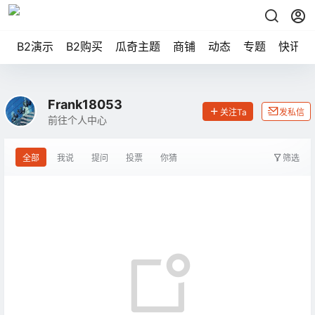
B2演示
B2购买
瓜奇主题
商铺
动态
专题
快讯
Frank18053
关注Ta
发私信
前往个人中心
全部
我说
提问
投票
你猜
筛选