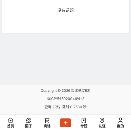
没有话题
广场
AI时代，你需要一个新的WP主题，「瓜
奇」是跑在 Node上的 WordPress 多功能
2026-08-05
主题
12:46:41
问题反馈与求助
B2登录用户下载资料能积分和直接付款任
2026-07-29
意选择？
Copyright © 2026
柒比贰(7B2)
10:38:12
鄂ICP备16020046号-2
问题反馈与求助
查询 2 次，耗时 0.2530 秒
2026-07-21
美化了移动端页面，效果还不错
17:48:49
问题反馈与求助
首页
圈子
商铺
专题
认证
我的