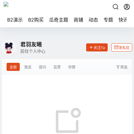
B2演示
B2购买
瓜奇主题
商铺
动态
专题
快讯
君羽友曦
关注Ta
发私信
前往个人中心
全部
我说
提问
投票
你猜
筛选